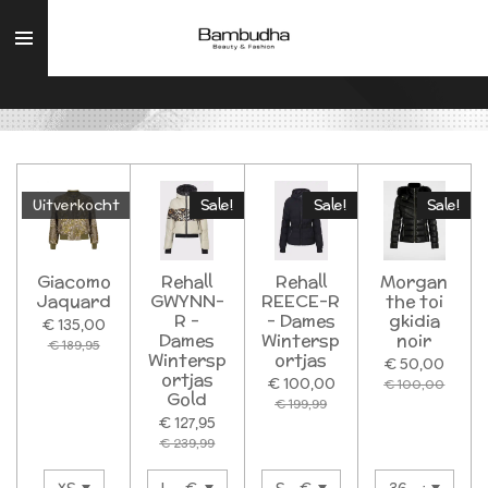
Ga
direct
naar
de
hoofdinhoud
Uitverkocht
Sale!
Sale!
Sale!
Giacomo
Rehall
Rehall
Morgan
Jaquard
GWYNN-
REECE-R
the toi
R -
- Dames
gkidia
€ 135,00
Dames
Wintersp
noir
€ 189,95
Wintersp
ortjas
€ 50,00
ortjas
€ 100,00
€ 100,00
Gold
€ 199,99
€ 127,95
€ 239,99