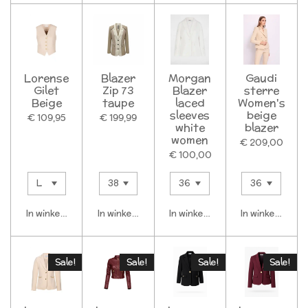
Lorense
Blazer
Morgan
Gaudi
Gilet
Zip 73
Blazer
sterre
Beige
taupe
laced
Women's
sleeves
beige
€ 109,95
€ 199,99
white
blazer
women
€ 209,00
€ 100,00
In winkelwagen
In winkelwagen
In winkelwagen
In winkelwagen
Sale!
Sale!
Sale!
Sale!