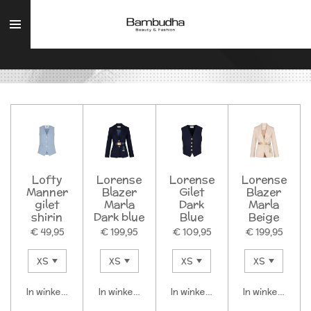
Ga
direct
naar
de
hoofdinhoud
Lofty
Lorense
Lorense
Lorense
Manner
Blazer
Gilet
Blazer
gilet
Marla
Dark
Marla
shirin
Dark blue
Blue
Beige
€ 49,95
€ 199,95
€ 109,95
€ 199,95
In winkelwagen
In winkelwagen
In winkelwagen
In winkelwagen