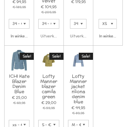
velvet
€ 94,95
€ 179,95
€ 104,95
€ 189,95
€ 209,95
In winkelwagen
Uitverkocht
Uitverkocht
In winkelwagen
Sale!
Sale!
Sale!
ICHI Kate
Lofty
Lofty
Blazer
Manner
Manner
Denim
blazer
jacket
Blue
camila
nliona
green
denim
€ 25,00
blue
€ 29,00
€ 69,95
€ 44,95
€ 59,95
€ 89,95