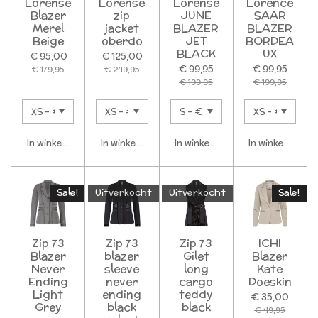
Lorense
Lorense
Lorense
Lorence
Blazer
zip
JUNE
SAAR
Merel
jacket
BLAZER
BLAZER
Beige
oberdo
JET
BORDEA
BLACK
UX
€ 95,00
€ 125,00
€ 99,95
€ 99,95
€ 179,95
€ 249,95
€ 199,95
€ 199,95
In winkelwagen
In winkelwagen
In winkelwagen
In winkelwagen
Sale!
Uitverkocht
Uitverkocht
Sale!
Zip 73
Zip 73
Zip 73
ICHI
Blazer
blazer
Gilet
Blazer
Never
sleeve
long
Kate
Ending
never
cargo
Doeskin
Light
ending
teddy
€ 35,00
Grey
black
black
€ 49,95