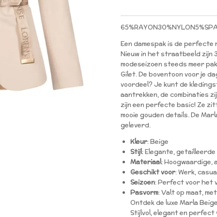
65%RAYON30%NYLON5%SP
Een damespak is de perfecte m
Nieuw in het straatbeeld zijn 
modeseizoen steeds meer pak
Gilet. De boventoon voor je d
voordeel? Je kunt de kledings
aantrekken, de combinaties zi
zijn een perfecte basic! Ze zi
mooie gouden details. De Marl
geleverd.
Kleur
: Beige
Stijl
: Elegante, getailleerd
Materiaal
: Hoogwaardige, 
Geschikt voor
: Werk, casu
Seizoen
: Perfect voor het
Pasvorm
: Valt op maat, me
Ontdek de luxe Marla Beig
Stijlvol, elegant en perfec