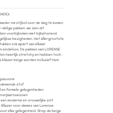
ANDEX
anier om stijlvol voor de dag te komen.
3-delige pakken: we zien dit
ken voorbijkomen met bijbehorend
agelijkse bezigheden. Het allergrootste
tukken ook apart van elkaar
jn eindeloos. De pakken van LORENSE
tten heerlijk stretchy en hebben toch
a blazer beige worden inclusief riem
e pasvorm
ademende stof
al en formele gelegenheden
 voorjaarsseizoen
t een moderne en vrouwelijke snit
e Blazer voor dames van Lorense.
t voor elke gelegenheid. Shop de beige