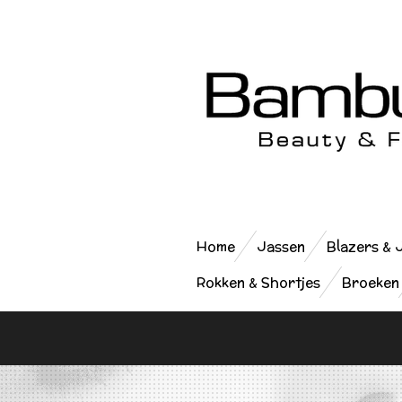
Ga
direct
naar
de
hoofdinhoud
Home
Jassen
Blazers & 
Rokken & Shortjes
Broeken