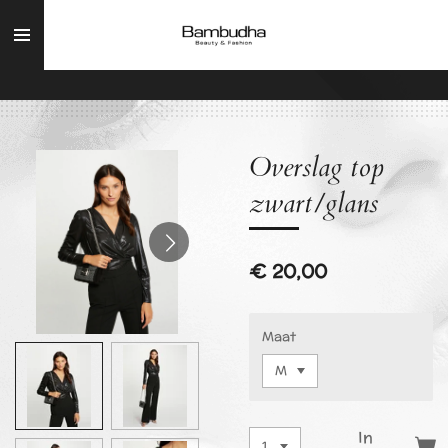
Ga
direct
naar
de
hoofdinhoud
Overslag top
zwart/glans
€ 20,00
Maat
In