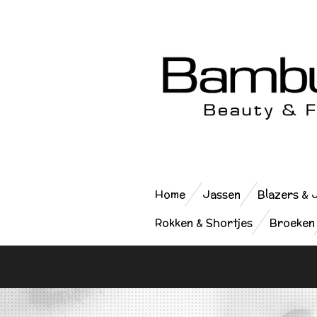
Ga
direct
naar
de
hoofdinhoud
Home
Jassen
Blazers & 
Rokken & Shortjes
Broeken