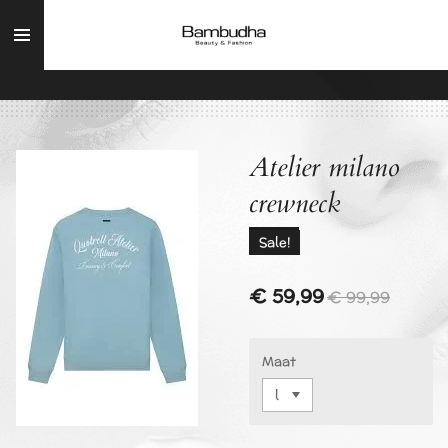
Ga
direct
naar
de
hoofdinhoud
Atelier milano
crewneck
Sale!
€ 59,99
€ 99,99
Maat