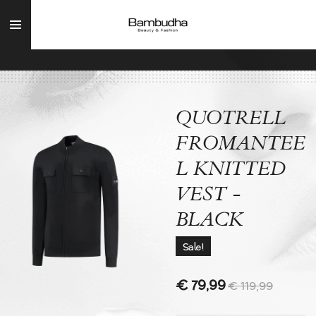
Ga
direct
naar
de
hoofdinhoud
QUOTRELL
FROMANTEE
L KNITTED
VEST -
BLACK
Sale!
€ 79,99
€ 119,99