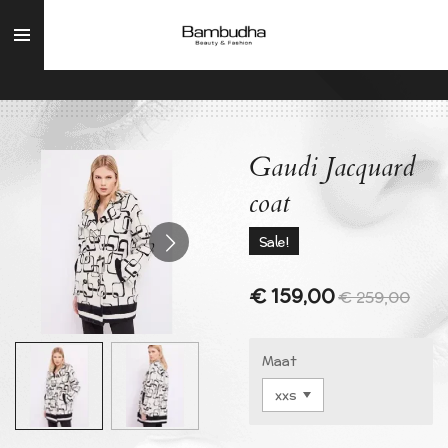
Ga
direct
naar
de
hoofdinhoud
Gaudi Jacquard
coat
Sale!
€ 159,00
€ 259,00
Maat