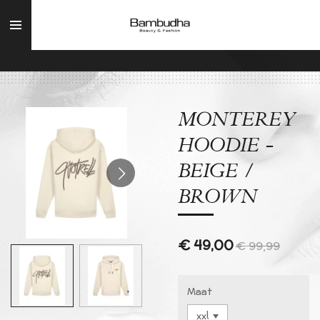
Ga
direct
naar
de
hoofdinhoud
MONTEREY
HOODIE -
BEIGE /
BROWN
€ 49,00
€ 99,99
Maat