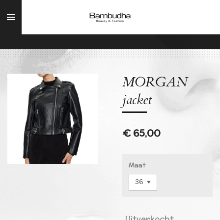
Ga
direct
naar
de
hoofdinhoud
MORGAN
jacket
€ 65,00
Maat
Uitverkocht