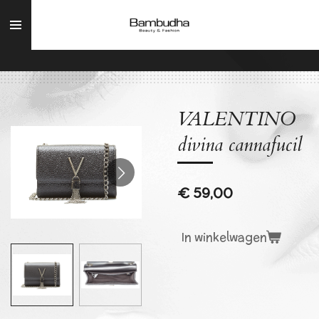
Ga
direct
naar
de
hoofdinhoud
VALENTINO
divina cannafucil
€ 59,00
In winkelwagen