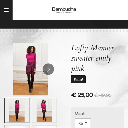
Ga
direct
naar
de
hoofdinhoud
Lofty Manner
sweater emily
pink
Sale!
€ 25,00
€ 49,95
Maat