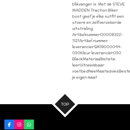
blikvanger is. Met de STEVE
MADDEN Traction Biker
boot geef je elke outfit een
stoere en zelfverzekerde
uitstraling.
Artikelnummer00008322-
1127Artikel nummer
leverancierSM19000044-
050Kleur leverancier050
BlackMateriaalImitatie
leerUitneembaar
voetbedNeeMaatadviesBeste
je eigen maat
TOP
F
I
W