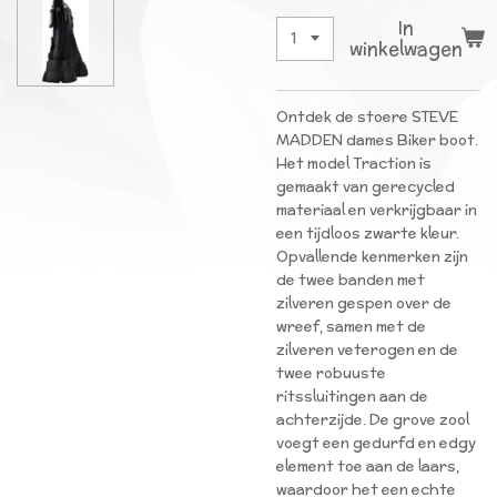
In
winkelwagen
Ontdek de stoere STEVE
MADDEN dames Biker boot.
Het model Traction is
gemaakt van gerecycled
materiaal en verkrijgbaar in
een tijdloos zwarte kleur.
Opvallende kenmerken zijn
de twee banden met
zilveren gespen over de
wreef, samen met de
zilveren veterogen en de
twee robuuste
ritssluitingen aan de
achterzijde. De grove zool
voegt een gedurfd en edgy
element toe aan de laars,
waardoor het een echte