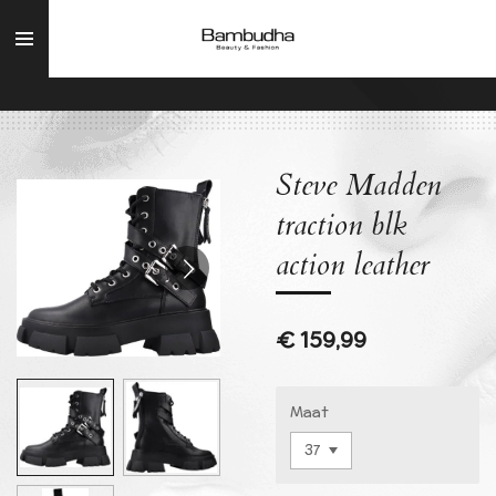
Ga
direct
naar
de
hoofdinhoud
Steve Madden
traction blk
action leather
€ 159,99
Maat