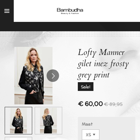
Ga
direct
naar
de
hoofdinhoud
Lofty Manner
gilet inez frosty
grey print
Sale!
€ 60,00
€ 89,95
Maat