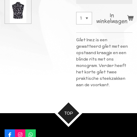
In
winkelwagen
Gilet Inez is een
gewatteerd gilet met een
opstaand kraagje en een
blinde rits met ons
monogram. Verder heeft
het korte gilet twee
praktische steekzakken
aan de voorkant.
TOP
F
I
W