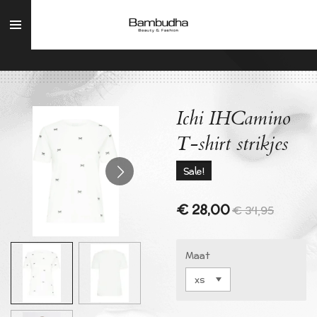
Ga
direct
naar
de
hoofdinhoud
Ichi IHCamino
T-shirt strikjes
Sale!
€ 28,00
€ 34,95
Maat