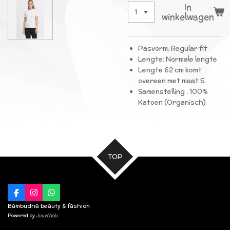
In
winkelwagen
Pasvorm: Regular fit
Lengte: Normale lengte
Lengte 62 cm komt
overeen met maat S
Samenstelling : 100%
Katoen (Organisch)
TOP
F
I
W
a
n
h
Bambudha beauty & fashion
c
s
a
Powered by
JouwWeb
e
t
t
b
a
s