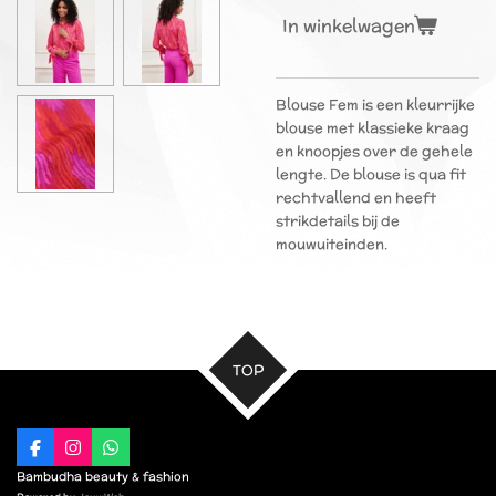
In winkelwagen
Blouse Fem is een kleurrijke
blouse met klassieke kraag
en knoopjes over de gehele
lengte. De blouse is qua fit
rechtvallend en heeft
strikdetails bij de
mouwuiteinden.
TOP
F
I
W
a
n
h
Bambudha beauty & fashion
c
s
a