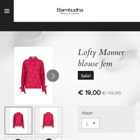
Ga
direct
naar
de
hoofdinhoud
Lofty Manner
blouse fem
Sale!
€ 19,00
€ 49,95
Maat