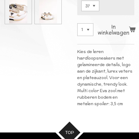
In
winkelwagen
Kies
de
leren
hardloopsneakers
met
gelamineerde
details
,
logo
aan
de
zijkant
,
lurex
veters
en
plateauzool
.
Voor
een
dynamische
,
trendy
look
.
Multi
color
Eva
zool
met
rubberen
bodem
en
metalen
spoiler
:
3
,
5
cm
TOP