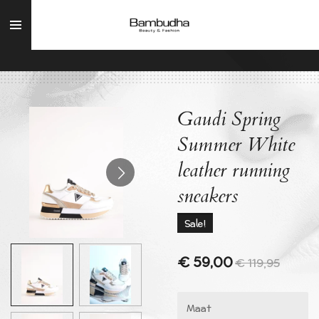
Ga
direct
naar
de
hoofdinhoud
Gaudi Spring
Summer White
leather running
sneakers
Sale!
€ 59,00
€ 119,95
Maat