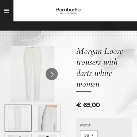
Ga
direct
naar
de
hoofdinhoud
Morgan Loose
trousers with
darts white
women
€ 65,00
Maat