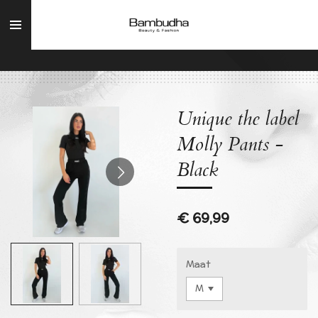
Ga
direct
naar
de
hoofdinhoud
Unique the label
Molly Pants -
Black
€ 69,99
Maat