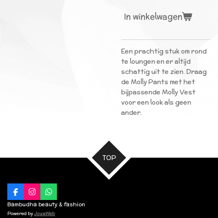
In winkelwagen
Een prachtig stuk om rond
te loungen en er altijd
schattig uit te zien. Draag
de Molly Pants met het
bijpassende Molly Vest
voor een look als geen
ander.
TOP
F
I
W
a
n
h
Bambudha beauty & fashion
c
s
a
Powered by
JouwWeb
e
t
t