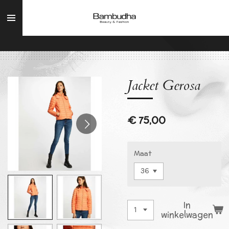
Ga
direct
naar
de
hoofdinhoud
Jacket Gerosa
€ 75,00
Maat
In
winkelwagen