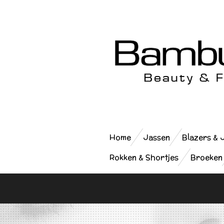
Ga
direct
naar
de
hoofdinhoud
Home
Jassen
Blazers & 
Rokken & Shortjes
Broeken