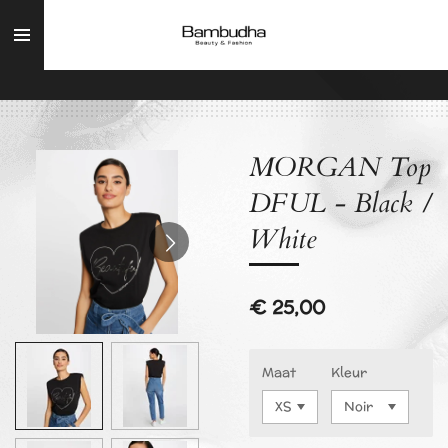
Ga
direct
naar
de
hoofdinhoud
MORGAN Top
DFUL - Black /
White
€ 25,00
Maat
Kleur