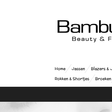
Ga
direct
naar
de
hoofdinhoud
Home
Jassen
Blazers & 
Rokken & Shortjes
Broeken