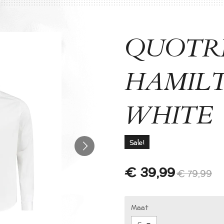
QUOTR
HAMILT
WHITE
Sale!
€ 39,99
€ 79,99
Maat