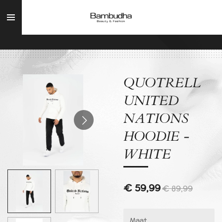
Ga
direct
naar
de
hoofdinhoud
QUOTRELL
UNITED
NATIONS
HOODIE -
WHITE
€ 59,99
€ 89,99
Maat