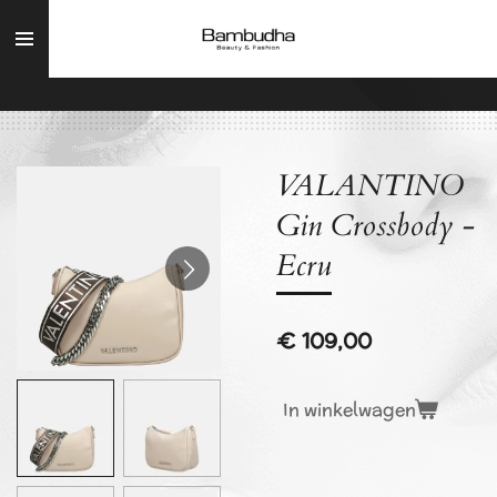
Ga
direct
naar
de
hoofdinhoud
VALANTINO
Gin Crossbody -
Ecru
€ 109,00
In winkelwagen