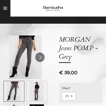
Ga
direct
naar
de
hoofdinhoud
MORGAN
Jeans POM.P -
Grey
€ 39,00
Maat