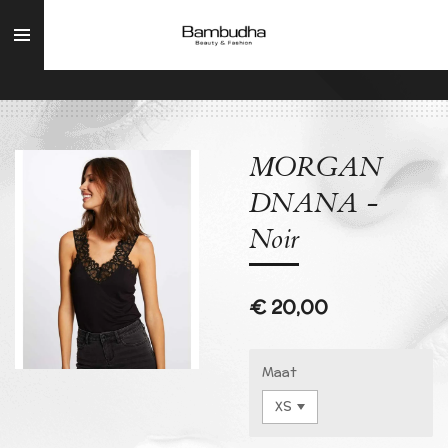
Ga
direct
naar
de
hoofdinhoud
MORGAN
DNANA -
Noir
€ 20,00
Maat