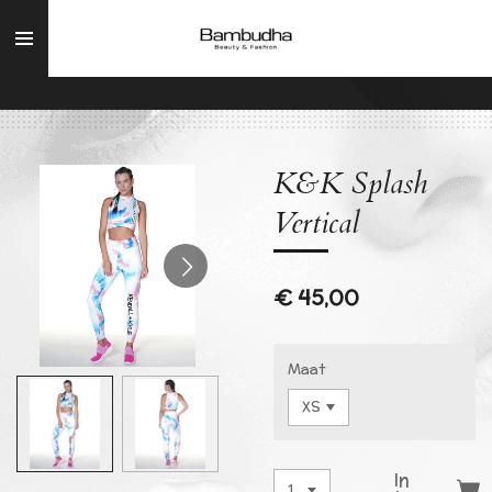
Ga
direct
naar
de
hoofdinhoud
K&K Splash
Vertical
€ 45,00
Maat
In