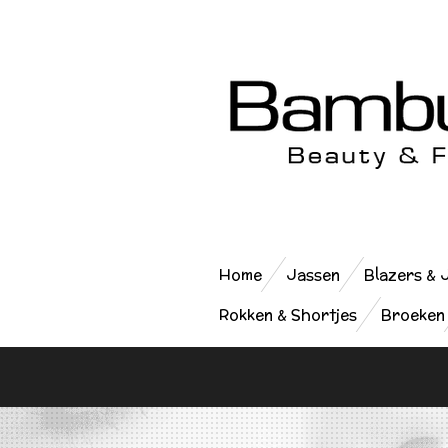
Ga
direct
naar
de
hoofdinhoud
Home
Jassen
Blazers & 
Rokken & Shortjes
Broeken