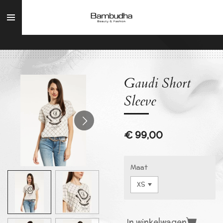
Ga
direct
naar
de
hoofdinhoud
Gaudi Short
Sleeve
€ 99,00
Maat
In winkelwagen